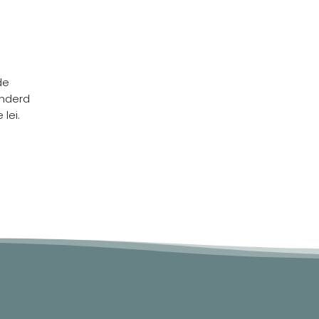
de
inderd
lei.