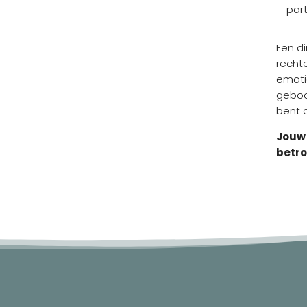
par
Een di
recht
emoti
geboo
bent d
Jouw 
betro