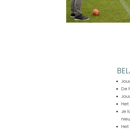
BEL
Jou
De 
Jou
Het 
Je l
nie
Het 