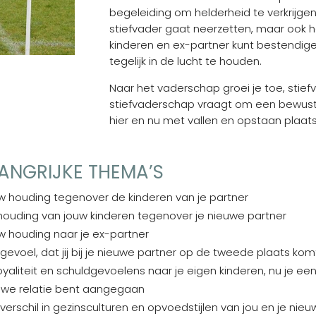
begeleiding om helderheid te verkrijgen
stiefvader gaat neerzetten, maar ook ho
kinderen en ex-partner kunt bestendigen
tegelijk in de lucht te houden.
Naar het vaderschap groei je toe, stiefv
stiefvaderschap vraagt om een bewust
hier en nu met vallen en opstaan plaats
ANGRIJKE THEMA’S
w houding tegenover de kinderen van je partner
houding van jouw kinderen tegenover je nieuwe partner
w houding naar je ex-partner
gevoel, dat jij bij je nieuwe partner op de tweede plaats kom
oyaliteit en schuldgevoelens naar je eigen kinderen, nu je ee
uwe relatie bent aangegaan
verschil in gezinsculturen en opvoedstijlen van jou en je nie